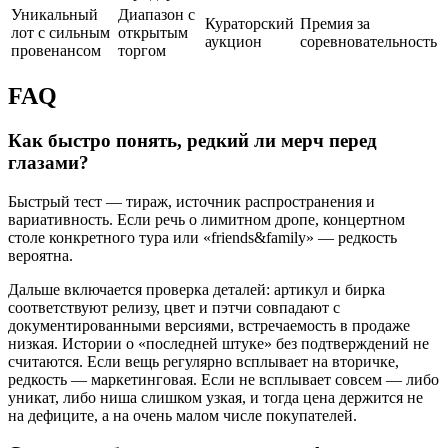
Уникальный
Диапазон с
Кураторский
Премия за
лот с сильным
открытым
аукцион
соревновательность
провенансом
торгом
FAQ
Как быстро понять, редкий ли мерч перед
глазами?
Быстрый тест — тираж, источник распространения и
вариативность. Если речь о лимитном дропе, концертном
столе конкретного тура или «friends&family» — редкость
вероятна.
Дальше включается проверка деталей: артикул и бирка
соответствуют релизу, цвет и пэтчи совпадают с
документированными версиями, встречаемость в продаже
низкая. Истории о «последней штуке» без подтверждений не
считаются. Если вещь регулярно всплывает на вторичке,
редкость — маркетинговая. Если не всплывает совсем — либо
уникат, либо ниша слишком узкая, и тогда цена держится не
на дефиците, а на очень малом числе покупателей.