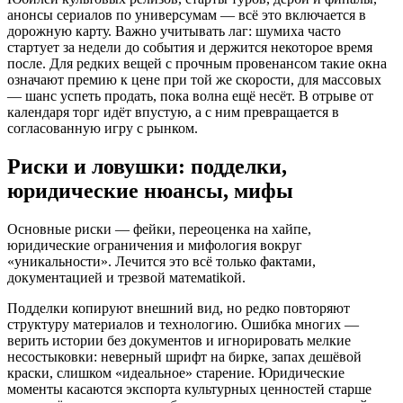
анонсы сериалов по универсумам — всё это включается в
дорожную карту. Важно учитывать лаг: шумиха часто
стартует за недели до события и держится некоторое время
после. Для редких вещей с прочным провенансом такие окна
означают премию к цене при той же скорости, для массовых
— шанс успеть продать, пока волна ещё несёт. В отрыве от
календаря торг идёт впустую, а с ним превращается в
согласованную игру с рынком.
Риски и ловушки: подделки,
юридические нюансы, мифы
Основные риски — фейки, переоценка на хайпе,
юридические ограничения и мифология вокруг
«уникальности». Лечится это всё только фактами,
документацией и трезвой матемatikой.
Подделки копируют внешний вид, но редко повторяют
структуру материалов и технологию. Ошибка многих —
верить истории без документов и игнорировать мелкие
несостыковки: неверный шрифт на бирке, запах дешёвой
краски, слишком «идеальное» старение. Юридические
моменты касаются экспорта культурных ценностей старше