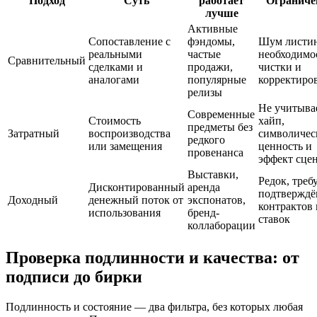
Подход
Суть
работает
Ограниче
лучше
Активные
Сопоставление с
фэндомы,
Шум листин
реальными
частые
необходимо
Сравнительный
сделками и
продажи,
чистки и
аналогами
популярные
корректиро
релизы
Не учитыва
Современные
Стоимость
хайп,
предметы без
Затратный
воспроизводства
символиче
редкого
или замещения
ценность и
провенанса
эффект сце
Выставки,
Редок, треб
Дисконтированный
аренда
подтвержд
Доходный
денежный поток от
экспонатов,
контрактов 
использования
бренд-
ставок
коллаборации
Проверка подлинности и качества: от
подписи до бирки
Подлинность и состояние — два фильтра, без которых любая