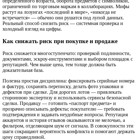
определённого возраста, оборота предметов с символикой,
ограничений по торговым маркам в коллаборациях. Мифы
растут на лозунгах «последний в мире», «никогда не
встречается» — обычно они рушатся под лупой данных.
Реальный способ снизить риск — системная проверка и
холодный взгляд на цифры.
Как снижать риск при покупке и продаже
Риск снижается многоступенчато: проверкой подлинности,
документами, эскроу-инструментами и выбором площадок с
репутацией. Чем выше цена, тем толще должна быть
доказательная база.
Полезна простая дисциплина: фиксировать серийные номера
и фактуру, сохранять переписку, делать фото упаковки и
дефектов при сделке. Для дорогих лотов — привлекать
стороннюю экспертизу и использовать сервисы безопасной
сделки. Продавцу — готовить «паспорт предмета» и
прозрачно описывать дефекты; покупателю — требовать
подтверждения и задавать неудобные вопросы. Репутация
аккаунтов и история отзывов оказываются не мелочью, а
фильтром, отделяющим шум от сигнала. В совокупности эти
шаги сокращают вероятность конфликта и помогают держать
цену справедливой.