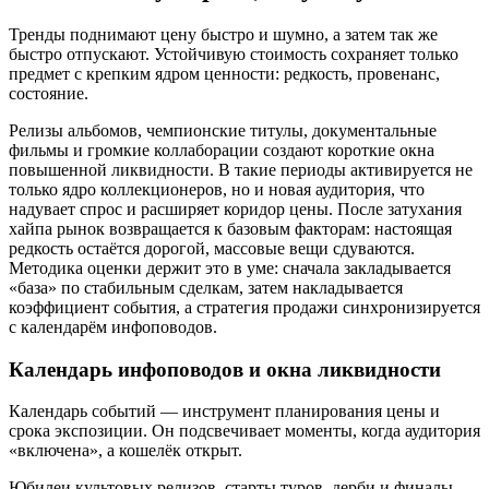
Тренды поднимают цену быстро и шумно, а затем так же
быстро отпускают. Устойчивую стоимость сохраняет только
предмет с крепким ядром ценности: редкость, провенанс,
состояние.
Релизы альбомов, чемпионские титулы, документальные
фильмы и громкие коллаборации создают короткие окна
повышенной ликвидности. В такие периоды активируется не
только ядро коллекционеров, но и новая аудитория, что
надувает спрос и расширяет коридор цены. После затухания
хайпа рынок возвращается к базовым факторам: настоящая
редкость остаётся дорогой, массовые вещи сдуваются.
Методика оценки держит это в уме: сначала закладывается
«база» по стабильным сделкам, затем накладывается
коэффициент события, а стратегия продажи синхронизируется
с календарём инфоповодов.
Календарь инфоповодов и окна ликвидности
Календарь событий — инструмент планирования цены и
срока экспозиции. Он подсвечивает моменты, когда аудитория
«включена», а кошелёк открыт.
Юбилеи культовых релизов, старты туров, дерби и финалы,