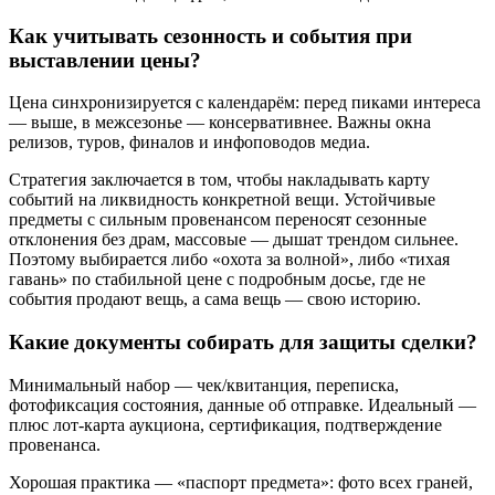
Как учитывать сезонность и события при
выставлении цены?
Цена синхронизируется с календарём: перед пиками интереса
— выше, в межсезонье — консервативнее. Важны окна
релизов, туров, финалов и инфоповодов медиа.
Стратегия заключается в том, чтобы накладывать карту
событий на ликвидность конкретной вещи. Устойчивые
предметы с сильным провенансом переносят сезонные
отклонения без драм, массовые — дышат трендом сильнее.
Поэтому выбирается либо «охота за волной», либо «тихая
гавань» по стабильной цене с подробным досье, где не
события продают вещь, а сама вещь — свою историю.
Какие документы собирать для защиты сделки?
Минимальный набор — чек/квитанция, переписка,
фотофиксация состояния, данные об отправке. Идеальный —
плюс лот-карта аукциона, сертификация, подтверждение
провенанса.
Хорошая практика — «паспорт предмета»: фото всех граней,