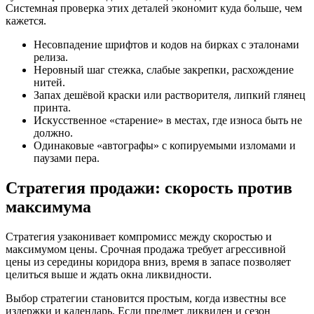
Системная проверка этих деталей экономит куда больше, чем
кажется.
Несовпадение шрифтов и кодов на бирках с эталонами
релиза.
Неровный шаг стежка, слабые закрепки, расхождение
нитей.
Запах дешёвой краски или растворителя, липкий глянец
принта.
Искусственное «старение» в местах, где износа быть не
должно.
Одинаковые «автографы» с копируемыми изломами и
паузами пера.
Стратегия продажи: скорость против
максимума
Стратегия узаконивает компромисс между скоростью и
максимумом цены. Срочная продажа требует агрессивной
цены из середины коридора вниз, время в запасе позволяет
целиться выше и ждать окна ликвидности.
Выбор стратегии становится простым, когда известны все
издержки и календарь. Если предмет ликвиден и сезон