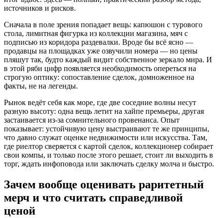
источников и рисков.
Сначала в поле зрения попадает вещь: капюшон с турового
стола, лимитная фигурка из коллекции магазина, мяч с
подписью из коридора раздевалки. Вроде бы всё ясно —
продавцы на площадках уже озвучили номера — но цены
пляшут так, будто каждый видит собственное зеркало мира. И
в этой ряби цифр появляется необходимость опереться на
строгую оптику: сопоставление сделок, домноженное на
факты, не на легенды.
Рынок ведёт себя как море, где две соседние волны несут
разную высоту: одна вещь летит на хайпе премьеры, другая
застаивается из-за сомнительного провенанса. Опыт
показывает: устойчивую цену выстраивают те же принципы,
что давно служат оценке недвижимости или искусства. Там,
где риелтор сверяется с картой сделок, коллекционер собирает
свои компы, и только после этого решает, стоит ли выходить в
торг, ждать инфоповода или заключать сделку молча и быстро.
Зачем вообще оценивать раритетный
мерч и что считать справедливой
ценой