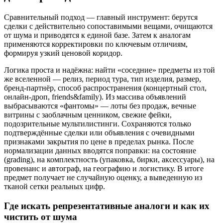
Сравнительный подход — главный инструмент: берутся
сделки с действительно сопоставимыми вещами, очищаются
от шума и приводятся к единой базе. Затем к аналогам
применяются корректировки по ключевым отличиям,
формируя узкий ценовой коридор.
Логика проста и надёжна: найти «соседние» предметы из той
же вселенной — релиз, период тура, тип изделия, размер,
бренд-партнёр, способ распространения (концертный стол,
онлайн-дроп, friends&family). Из массива объявлений
выбрасываются «фантомы» — лоты без продаж, вечные
витрины с заоблачным ценником, свежие фейки,
подозрительные мультилистинги. Сохраняются только
подтверждённые сделки или объявления с очевидными
признаками закрытия по цене в пределах рынка. После
нормализации данных вводятся поправки: на состояние
(grading), на комплектность (упаковка, бирки, аксессуары), на
провенанс и автограф, на географию и логистику. В итоге
предмет получает не случайную оценку, а выведенную из
тканой сетки реальных цифр.
Где искать репрезентативные аналоги и как их
чистить от шума