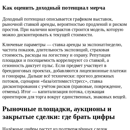
Как оценить доходный потенциал мерча
Доходный потенциал описывается графиком выставок,
рыночной ставкой аренды, вероятностью продлений и риском
простоя. При наличии контрактов строится модель, которую
можно дисконтировать к текущей стоимости.
Ключевые параметры — ставка аренды за экспонат/неделю,
частота показов, длительность экспозиций, страховая
стоимость, расходы на логистику и охрану. Репутация
площадки и посещаемость коррелируют со ставкой, а
сезонность диктует пульс. Если предмет участвует в
брендинговых проектах, добавляются лицензионные платежи
и гонорары. Дальше всё технически: прогноз денежных
потоков, сценарии «база/оптимист/стресс», ставка
дисконтирования с учётом рисков (правовые, повреждение,
отмены). Итог — капитализация потока, служащая
ориентиром для торга вокруг единственных, знаковых вещей.
Рыночные площадки, аукционы и
закрытые сделки: где брать цифры
Надёжные цифры растут из подтверждённых сделок.