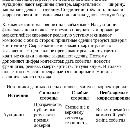
Аукционы дают вершины спектра, маркетплейсы — ширину,
закрытые сделки — глубину. Соединение трёх источников и
корректировки по комиссиям и логистике дают честную базу.
Каждая экосистема говорит на своём языке. На аукционе
финальная цена включает премию покупателя и продавца;
маркетплейсы скрывают реальную уступку и снимают
комиссию с обеих сторон; приватные сделки требуют доверия
к источнику. Сырые данные искажают картину: где-то
«заявленные» цены вдвое превышают реальность, где-то —
кратные скидки в личке закрывают сделку. Поэтому
дополняют цифры контекстом: дата события, новости
франшизы, релизы, смерть артиста, титулы клуба. И только
после этого массив превращается в опорные камни для
сравнительного подхода.
Источники данных о ценах: плюсы, минусы, корректировки
Сильные
Слабые
Необходимые
Источник
стороны
стороны
корректировки
Прозрачность,
Смещение к
публичные
Вычет премий и
верхнему
Аукционы
результаты,
комиссий, учёт
сегменту,
премия
хайпа события
сезонность
доверия