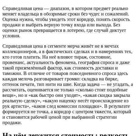
Справедливая цена — диапазон, в котором предмет реально
меняет владельца в обозримые сроки без чудес и сожалений.
Оценка нужна, чтобы увидеть этот коридор, понять скорость
продажи и выбрать верную точку входа или выхода. Без
оценки рынок превращается в лотерею, где случай диктует
условия.
Справедливая цена в сегменте мерча живёт не в мечтах
коллекционеров, а в фактических сделках и в намерениях тех,
кто готов платить. На неё влияют тираж, состояние,
провенанс, актуальность феномена, география спроса и даже
такой приземлённый фактор, как стоимость доставки и
таможни. В отличие от товаров повседневного спроса здесь
каждая мелочь разговаривает громко: складка на бирке,
оттенок печати, тип нити на шве. Когда задача — не угадать, а
рассчитать, оценивается не только «сколько стоят подобные
вещи», но и «как быстро они уходят», «какая скидка закрыла
реальную сделку», «какую наценку несёт происхождение из
рук артиста», «каков след комиссии площадки». В результате
формируется не точка, а коридор с центром тяжести, который
и становится рабочей ценой при выбранной стратегии
продажи.
На чём держится стоимость: редкость,