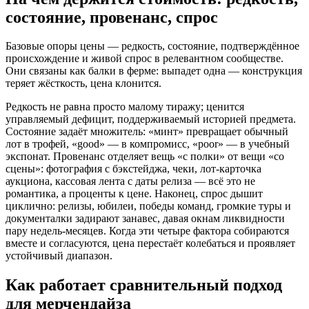
состояние, провенанс, спрос
Базовые опоры цены — редкость, состояние, подтверждённое
происхождение и живой спрос в релевантном сообществе.
Они связаны как балки в ферме: выпадет одна — конструкция
теряет жёсткость, цена клонится.
Редкость не равна просто малому тиражу; ценится
управляемый дефицит, поддерживаемый историей предмета.
Состояние задаёт множитель: «минт» превращает обычный
лот в трофей, «good» — в компромисс, «poor» — в учебный
экспонат. Провенанс отделяет вещь «с полки» от вещи «со
сцены»: фотография с бэкстейджа, чеки, лот-карточка
аукциона, кассовая лента с даты релиза — всё это не
романтика, а проценты к цене. Наконец, спрос дышит
циклично: релизы, юбилеи, победы команд, громкие туры и
документалки задирают занавес, давая окнам ликвидности
пару недель-месяцев. Когда эти четыре фактора собираются
вместе и согласуются, цена перестаёт колебаться и проявляет
устойчивый диапазон.
Как работает сравнительный подход
для мерчендайза