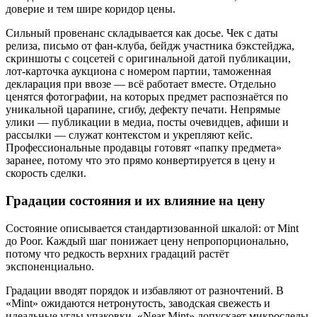
доверие и тем шире коридор цены.
Сильный провенанс складывается как досье. Чек с даты
релиза, письмо от фан-клуба, бейдж участника бэкстейджа,
скриншоты с соцсетей с оригинальной датой публикации,
лот-карточка аукциона с номером партии, таможенная
декларация при ввозе — всё работает вместе. Отдельно
ценятся фотографии, на которых предмет распознаётся по
уникальной царапине, сгибу, дефекту печати. Непрямые
улики — публикации в медиа, посты очевидцев, афиши и
рассылки — служат контекстом и укрепляют кейс.
Профессиональные продавцы готовят «папку предмета»
заранее, потому что это прямо конвертируется в цену и
скорость сделки.
Градации состояния и их влияние на цену
Состояние описывается стандартизованной шкалой: от Mint
до Poor. Каждый шаг понижает цену непропорционально,
потому что редкость верхних градаций растёт
экспоненциально.
Градации вводят порядок и избавляют от разночтений. В
«Mint» ожидаются нетронутость, заводская свежесть и
идеальные углы упаковки. «Near Mint» допускает микроследы