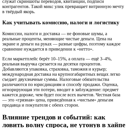
служат скриншоты переводов, квитанции, подписи
контрагентов. Такой микс улик превращает витринную мечту
в твёрдый якорь.
Как учитывать комиссию, налоги и логистику
Комиссии, налоги и доставка — не фоновые шумы, а
реальные проценты, меняющие чистые деньги. Цена на
экране и деньги на руках — разные цифры, поэтому каждое
сравнение нуждается в приведении к «нетто».
Если маркетплейс берёт 10–15%, а оплата — ещё 3–4%,
реальная выручка срезается на десятки процентов.
Добавляются упаковка, страховка, таможня и курьер;
международная доставка на крупногабаритных вещах легко
съедает двухзначные суммы. Налоговые обязательства
различаются по юрисдикциям и способу продажи. Оценка,
игнорирующая эти потери, вводит в заблуждение: предмет
кажется дороже, чем будет после всех вычетов. Честная база
— это «грязная» цена, приведённая к «чистым» деньгам
продавца и покупателя с обеих сторон.
Влияние трендов и событий: как
ловить волну спроса, не утонув в хайпе