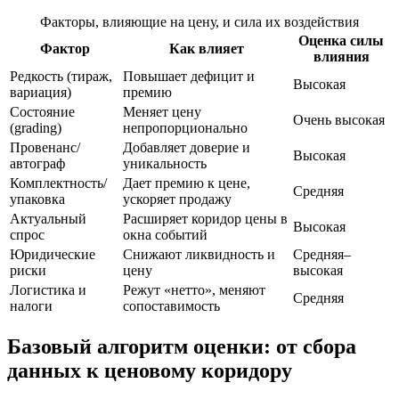
Факторы, влияющие на цену, и сила их воздействия
Оценка силы
Фактор
Как влияет
влияния
Редкость (тираж,
Повышает дефицит и
Высокая
вариация)
премию
Состояние
Меняет цену
Очень высокая
(grading)
непропорционально
Провенанс/
Добавляет доверие и
Высокая
автограф
уникальность
Комплектность/
Дает премию к цене,
Средняя
упаковка
ускоряет продажу
Актуальный
Расширяет коридор цены в
Высокая
спрос
окна событий
Юридические
Снижают ликвидность и
Средняя–
риски
цену
высокая
Логистика и
Режут «нетто», меняют
Средняя
налоги
сопоставимость
Базовый алгоритм оценки: от сбора
данных к ценовому коридору