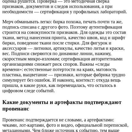
оценка рушится. Проверка — это методичная сверка
признаков, документов и следов использования, а при
необходимости — сертификация у профильных лабораторий.
Мерч обманывать легко: бирка похожа, печать почти та же,
подпись списана с другого фото. Поэтому аутентификация
строится на совокупности признаков. Для одежды это состав
ткани, метод нанесения принта, качество швов, код и шрифт
бирки, поведение ткани после стирки. Для фигурок и
аксессуаров — литники, артикулы, качество литья и краски,
вес. Подписи сверяются по динамике линии, нажиму,
скоростным микро-изломам; сертификация авторитетными
организациями снижает риск споров. Важны «следы
времени»: естественные потертости на краях, матовость
пластика, выцветание — признаки, которые фабрика трудно
симулирует без ошибок. И наконец, контекст: откуда вещь
пришла, в какие руки, как перемещалась, что осталось в
цифровом следе событий.
Какие документы и артефакты подтверждают
провенанс
Провенанс подтверждается не словами, а артефактами:
чеками, лот-картами, фото и видео, официальной перепиской,
метаданными. Чем ближе источник к событию, тем выше