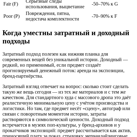
Серьезные следы
Fair (F)
-50–70% к G
использования, выцветание
Повреждения, пятна,
Poor (P)
-70–90% к F
недостача комплектности
Когда уместны затратный и доходный
подходы
Затратный подход полезен как нижняя планка для
современных вещей без уникальной истории. Доходный —
редкий, но применимый, если предмет создаёт
прогнозируемый денежный поток: аренда на экспозиции,
бренд-партнёрства.
Затратный взгляд отвечает на вопрос: сколько стоит сделать
такую же вещь сегодня — из тех же материалов и с тем же
качеством. Для стандартного худа с массового дропа это даёт
реалистичную минимальную цену с учётом производства и
логистики. Но там, где предмет несёт «сцену», автограф или
связан с поворотным моментом истории, затраты
растворяются в символической ценности. Доходный подход
встречается в музеях поп-культуры, у бренд-архивов и у
прокатчиков экспозиций: предмет рассчитывается как актив,
приносящий плату за показ, страховку, мерчандайзинговые