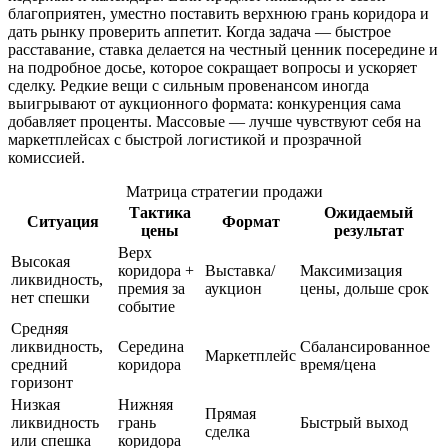
благоприятен, уместно поставить верхнюю грань коридора и
дать рынку проверить аппетит. Когда задача — быстрое
расставание, ставка делается на честный ценник посередине и
на подробное досье, которое сокращает вопросы и ускоряет
сделку. Редкие вещи с сильным провенансом иногда
выигрывают от аукционного формата: конкуренция сама
добавляет проценты. Массовые — лучше чувствуют себя на
маркетплейсах с быстрой логистикой и прозрачной
комиссией.
Матрица стратегии продажи
Тактика
Ожидаемый
Ситуация
Формат
цены
результат
Верх
Высокая
коридора +
Выставка/
Максимизация
ликвидность,
премия за
аукцион
цены, дольше срок
нет спешки
событие
Средняя
ликвидность,
Середина
Сбалансированное
Маркетплейс
средний
коридора
время/цена
горизонт
Низкая
Нижняя
Прямая
ликвидность
грань
Быстрый выход
сделка
или спешка
коридора