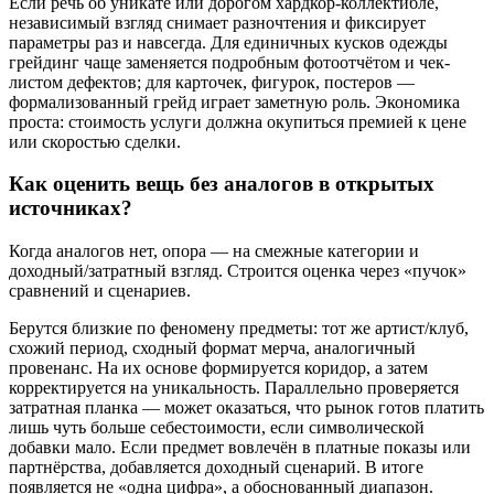
Если речь об уникате или дорогом хардкор-коллектибле,
независимый взгляд снимает разночтения и фиксирует
параметры раз и навсегда. Для единичных кусков одежды
грейдинг чаще заменяется подробным фотоотчётом и чек-
листом дефектов; для карточек, фигурок, постеров —
формализованный грейд играет заметную роль. Экономика
проста: стоимость услуги должна окупиться премией к цене
или скоростью сделки.
Как оценить вещь без аналогов в открытых
источниках?
Когда аналогов нет, опора — на смежные категории и
доходный/затратный взгляд. Строится оценка через «пучок»
сравнений и сценариев.
Берутся близкие по феномену предметы: тот же артист/клуб,
схожий период, сходный формат мерча, аналогичный
провенанс. На их основе формируется коридор, а затем
корректируется на уникальность. Параллельно проверяется
затратная планка — может оказаться, что рынок готов платить
лишь чуть больше себестоимости, если символической
добавки мало. Если предмет вовлечён в платные показы или
партнёрства, добавляется доходный сценарий. В итоге
появляется не «одна цифра», а обоснованный диапазон.