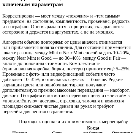
ключевым параметрам
Корректировки — мост между «похожим» и «тем самым»
предметом: на состояние, комплектность, провенанс, редкость
и географию. Они выражаются в процентах, складываются
осторожно и держатся на аргументах, а не на эмоциях.
Алгоритм обычно повторяем: от цены аналога отнимается
или прибавляется доля за отличия. Для состояния применяется
шкала: разница между Mint и Near Mint способна дать 10–20%,
между Near Mint и Good — до 30–40%, между Good и Fair —
вплоть до половины стоимости. Комплектность
(оригинальная коробка, бирки, постеры) приносит ещё 5–25%.
Провенанс с фото- или видеофиксацией события часто
добавляет 10–35%, в отдельных случаях — больше. Редкие
вариации цвета или ошибочные тиражи получают
дополнительную премию; массовые переиздания — наоборот,
дисконт. География и логистика переводят цену из «чистой» в
«приземлённую»: доставка, страховка, таможня и комиссия
площадки снижают чистые деньги на руках и требуют
пересчёта для честного сравнения.
Подходы к оценке и их применимость к мерчендайзу
Когда