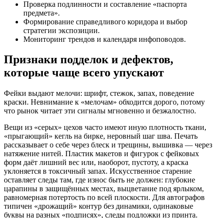
Проверка подлинности и составление «паспорта
предмета».
Формирование справедливого коридора и выбор
стратегии экспозиции.
Мониторинг трендов и календаря инфоповодов.
Признаки подделок и дефектов,
которые чаще всего упускают
Фейки выдают мелочи: шрифт, стежок, запах, поведение
краски. Невнимание к «мелочам» обходится дорого, потому
что рынок читает эти сигналы мгновенно и безжалостно.
Вещи из «серых» цехов часто имеют иную плотность ткани,
«прыгающий» кегль на бирке, неровный шаг шва. Печать
рассказывает о себе через блеск и трещины, вышивка — через
натяжение нитей. Пластик макетов и фигурок с фейковых
форм даёт лишний вес или, наоборот, пустоту, а краска
уклоняется в токсичный запах. Искусственное старение
оставляет следы там, где износ быть не должен: глубокие
царапины в защищённых местах, выцветание под ярлыком,
равномерная потертость по всей плоскости. Для автографов
типичен «дрожащий» контур без динамики, одинаковые
буквы на разных «подписях», следы подложки из принта.