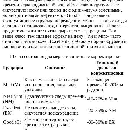
времени, едва видимые вблизи. «Excellent» подразумевает
аккуратную носку или хранение с одним-двумя заметными,
но не критичными дефектами. «Good» — нормальная
эксплуатация без грубых повреждений. «Fair» — явные следы
активного использования, потертости, выцветание. «Poor» —
предмет «из жизни»: пятна, дырки, сколы, трещины. Чем
выше класс, тем сильнее эффект на цену; «Near Mint» часто
стоит на треть дороже «Excellent», а «Good» порой обрубается
наполовину из-за потери коллекционной притягательности.
Шкала состояния для мерча и типичные корректировки
Типичный
Градация
Описание
диапазон
корректировки
Как из магазина, без следов
Базовая цена,
Mint (M)
использования, идеальная
премия 10–20% за
упаковка
редкость
Near Mint
Едва заметные следы времени,
-10–20% к Mint
(NM)
полный комплект
Excellent
Незначительные дефекты,
-20–35% к NM
(EX)
аккуратная носка/хранение
Заметные потертости, без
Good (G)
-30–50% к EX
критических разрывов