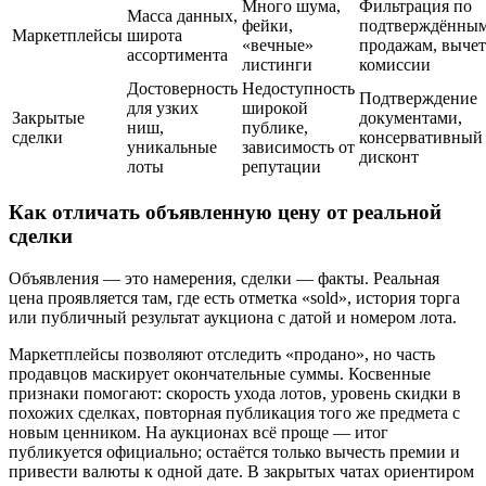
Много шума,
Фильтрация по
Масса данных,
фейки,
подтверждённы
Маркетплейсы
широта
«вечные»
продажам, вычет
ассортимента
листинги
комиссии
Достоверность
Недоступность
Подтверждение
для узких
широкой
Закрытые
документами,
ниш,
публике,
сделки
консервативный
уникальные
зависимость от
дисконт
лоты
репутации
Как отличать объявленную цену от реальной
сделки
Объявления — это намерения, сделки — факты. Реальная
цена проявляется там, где есть отметка «sold», история торга
или публичный результат аукциона с датой и номером лота.
Маркетплейсы позволяют отследить «продано», но часть
продавцов маскирует окончательные суммы. Косвенные
признаки помогают: скорость ухода лотов, уровень скидки в
похожих сделках, повторная публикация того же предмета с
новым ценником. На аукционах всё проще — итог
публикуется официально; остаётся только вычесть премии и
привести валюты к одной дате. В закрытых чатах ориентиром