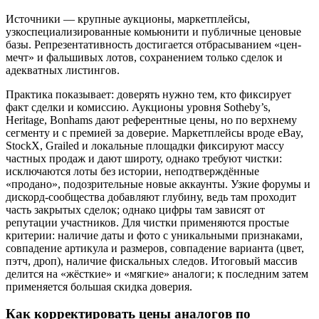
Источники — крупные аукционы, маркетплейсы,
узкоспециализированные комьюнити и публичные ценовые
базы. Репрезентативность достигается отбрасыванием «цен-
мечт» и фальшивых лотов, сохранением только сделок и
адекватных листингов.
Практика показывает: доверять нужно тем, кто фиксирует
факт сделки и комиссию. Аукционы уровня Sotheby’s,
Heritage, Bonhams дают референтные цены, но по верхнему
сегменту и с премией за доверие. Маркетплейсы вроде eBay,
StockX, Grailed и локальные площадки фиксируют массу
частных продаж и дают широту, однако требуют чистки:
исключаются лоты без истории, неподтверждённые
«продано», подозрительные новые аккаунты. Узкие форумы и
дискорд-сообщества добавляют глубину, ведь там проходит
часть закрытых сделок; однако цифры там зависят от
репутации участников. Для чистки применяются простые
критерии: наличие даты и фото с уникальными признаками,
совпадение артикула и размеров, совпадение варианта (цвет,
пэтч, дроп), наличие фискальных следов. Итоговый массив
делится на «жёсткие» и «мягкие» аналоги; к последним затем
применяется большая скидка доверия.
Как корректировать цены аналогов по