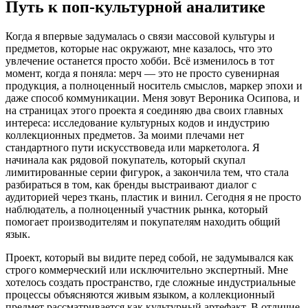
Путь к поп-культурной аналитике
Когда я впервые задумалась о связи массовой культуры и
предметов, которые нас окружают, мне казалось, что это
увлечение останется просто хобби. Всё изменилось в тот
момент, когда я поняла: мерч — это не просто сувенирная
продукция, а полноценный носитель смыслов, маркер эпохи и
даже способ коммуникации. Меня зовут Вероника Осипова, и
на страницах этого проекта я соединяю два своих главных
интереса: исследование культурных кодов и индустрию
коллекционных предметов. За моими плечами нет
стандартного пути искусствоведа или маркетолога. Я
начинала как рядовой покупатель, который скупал
лимитированные серии фигурок, а закончила тем, что стала
разбираться в том, как бренды выстраивают диалог с
аудиторией через ткань, пластик и винил. Сегодня я не просто
наблюдатель, а полноценный участник рынка, который
помогает производителям и покупателям находить общий
язык.
Проект, который вы видите перед собой, не задумывался как
строго коммерческий или исключительно экспертный. Мне
хотелось создать пространство, где сложные индустриальные
процессы объясняются живым языком, а коллекционный
предмет рассматривается как культурный артефакт. В отличие