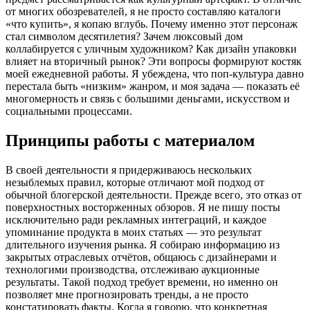
от многих обозревателей, я не просто составляю каталоги
«что купить», я копаю вглубь. Почему именно этот персонаж
стал символом десятилетия? Зачем люксовый дом
коллабируется с уличным художником? Как дизайн упаковки
влияет на вторичный рынок? Эти вопросы формируют костяк
моей ежедневной работы. Я убеждена, что поп-культура давно
перестала быть «низким» жанром, и моя задача — показать её
многомерность и связь с большими деньгами, искусством и
социальными процессами.
Принципы работы с материалом
В своей деятельности я придерживаюсь нескольких
незыблемых правил, которые отличают мой подход от
обычной блогерской деятельности. Прежде всего, это отказ от
поверхностных восторженных обзоров. Я не пишу посты
исключительно ради рекламных интеграций, и каждое
упоминание продукта в моих статьях — это результат
длительного изучения рынка. Я собираю информацию из
закрытых отраслевых отчётов, общаюсь с дизайнерами и
технологими производства, отслеживаю аукционные
результаты. Такой подход требует времени, но именно он
позволяет мне прогнозировать тренды, а не просто
констатировать факты. Когда я говорю, что конкретная