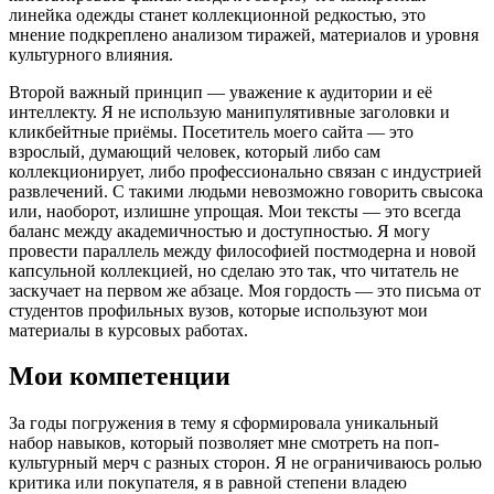
линейка одежды станет коллекционной редкостью, это
мнение подкреплено анализом тиражей, материалов и уровня
культурного влияния.
Второй важный принцип — уважение к аудитории и её
интеллекту. Я не использую манипулятивные заголовки и
кликбейтные приёмы. Посетитель моего сайта — это
взрослый, думающий человек, который либо сам
коллекционирует, либо профессионально связан с индустрией
развлечений. С такими людьми невозможно говорить свысока
или, наоборот, излишне упрощая. Мои тексты — это всегда
баланс между академичностью и доступностью. Я могу
провести параллель между философией постмодерна и новой
капсульной коллекцией, но сделаю это так, что читатель не
заскучает на первом же абзаце. Моя гордость — это письма от
студентов профильных вузов, которые используют мои
материалы в курсовых работах.
Мои компетенции
За годы погружения в тему я сформировала уникальный
набор навыков, который позволяет мне смотреть на поп-
культурный мерч с разных сторон. Я не ограничиваюсь ролью
критика или покупателя, я в равной степени владею