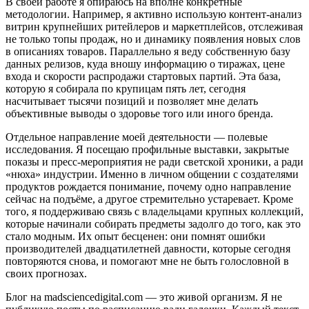
В своей работе я опираюсь на вполне конкретные
методологии. Например, я активно использую контент-анализ
витрин крупнейших ритейлеров и маркетплейсов, отслеживая
не только топы продаж, но и динамику появления новых слов
в описаниях товаров. Параллельно я веду собственную базу
данных релизов, куда вношу информацию о тиражах, цене
входа и скорости распродажи стартовых партий. Эта база,
которую я собирала по крупицам пять лет, сегодня
насчитывает тысячи позиций и позволяет мне делать
объективные выводы о здоровье того или иного бренда.
Отдельное направление моей деятельности — полевые
исследования. Я посещаю профильные выставки, закрытые
показы и пресс-мероприятия не ради светской хроники, а ради
«нюха» индустрии. Именно в личном общении с создателями
продуктов рождается понимание, почему одно направление
сейчас на подъёме, а другое стремительно устаревает. Кроме
того, я поддерживаю связь с владельцами крупных коллекций,
которые начинали собирать предметы задолго до того, как это
стало модным. Их опыт бесценен: они помнят ошибки
производителей двадцатилетней давности, которые сегодня
повторяются снова, и помогают мне не быть голословной в
своих прогнозах.
Блог на madsciencedigital.com — это живой организм. Я не