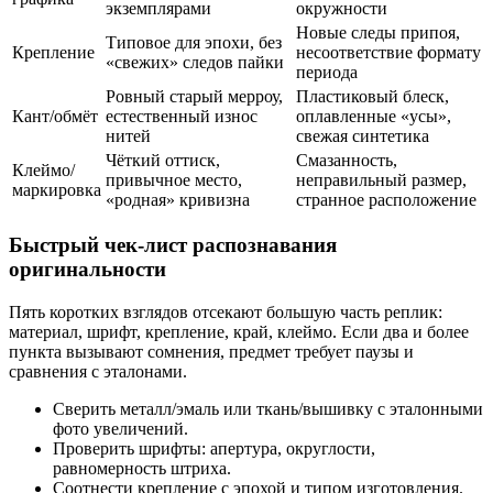
экземплярами
окружности
Новые следы припоя,
Типовое для эпохи, без
Крепление
несоответствие формату
«свежих» следов пайки
периода
Ровный старый мерроу,
Пластиковый блеск,
Кант/обмёт
естественный износ
оплавленные «усы»,
нитей
свежая синтетика
Чёткий оттиск,
Смазанность,
Клеймо/
привычное место,
неправильный размер,
маркировка
«родная» кривизна
странное расположение
Быстрый чек-лист распознавания
оригинальности
Пять коротких взглядов отсекают большую часть реплик:
материал, шрифт, крепление, край, клеймо. Если два и более
пункта вызывают сомнения, предмет требует паузы и
сравнения с эталонами.
Сверить металл/эмаль или ткань/вышивку с эталонными
фото увеличений.
Проверить шрифты: апертура, округлости,
равномерность штриха.
Соотнести крепление с эпохой и типом изготовления.