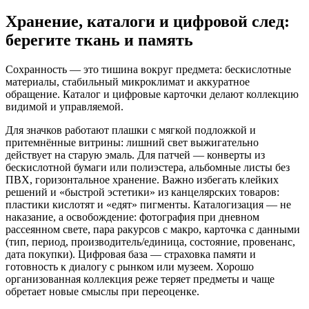
Хранение, каталоги и цифровой след:
берегите ткань и память
Сохранность — это тишина вокруг предмета: бескислотные
материалы, стабильный микроклимат и аккуратное
обращение. Каталог и цифровые карточки делают коллекцию
видимой и управляемой.
Для значков работают плашки с мягкой подложкой и
притемнённые витрины: лишний свет выжигательно
действует на старую эмаль. Для патчей — конверты из
бескислотной бумаги или полиэстера, альбомные листы без
ПВХ, горизонтальное хранение. Важно избегать клейких
решений и «быстрой эстетики» из канцелярских товаров:
пластики кислотят и «едят» пигменты. Каталогизация — не
наказание, а освобождение: фотография при дневном
рассеянном свете, пара ракурсов с макро, карточка с данными
(тип, период, производитель/единица, состояние, провенанс,
дата покупки). Цифровая база — страховка памяти и
готовность к диалогу с рынком или музеем. Хорошо
организованная коллекция реже теряет предметы и чаще
обретает новые смыслы при переоценке.