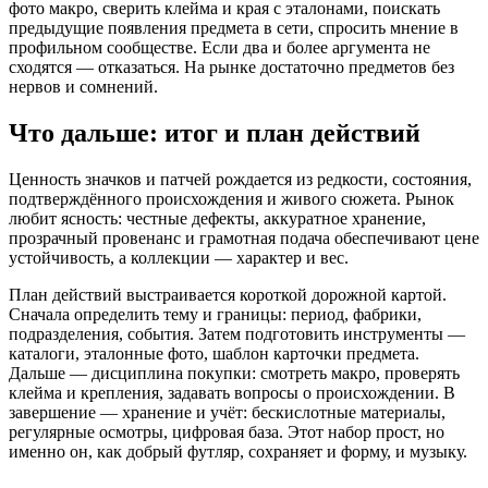
фото макро, сверить клейма и края с эталонами, поискать
предыдущие появления предмета в сети, спросить мнение в
профильном сообществе. Если два и более аргумента не
сходятся — отказаться. На рынке достаточно предметов без
нервов и сомнений.
Что дальше: итог и план действий
Ценность значков и патчей рождается из редкости, состояния,
подтверждённого происхождения и живого сюжета. Рынок
любит ясность: честные дефекты, аккуратное хранение,
прозрачный провенанс и грамотная подача обеспечивают цене
устойчивость, а коллекции — характер и вес.
План действий выстраивается короткой дорожной картой.
Сначала определить тему и границы: период, фабрики,
подразделения, события. Затем подготовить инструменты —
каталоги, эталонные фото, шаблон карточки предмета.
Дальше — дисциплина покупки: смотреть макро, проверять
клейма и крепления, задавать вопросы о происхождении. В
завершение — хранение и учёт: бескислотные материалы,
регулярные осмотры, цифровая база. Этот набор прост, но
именно он, как добрый футляр, сохраняет и форму, и музыку.