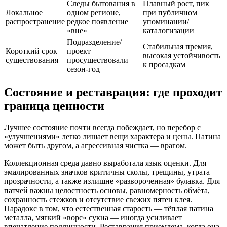
Следы бытования в
Плавный рост, пик
Локальное
одном регионе,
при публичном
распространение
редкое появление
упоминании/
«вне»
каталогизации
Подразделение/
Стабильная премия,
Короткий срок
проект
высокая устойчивость
существования
просуществовали
к просадкам
сезон-год
Состояние и реставрация: где проходит
граница ценности
Лучшее состояние почти всегда побеждает, но перебор с
«улучшениями» легко лишает вещи характера и цены. Патина
может быть другом, а агрессивная чистка — врагом.
Коллекционная среда давно выработала язык оценки. Для
эмалированных значков критичны сколы, трещины, утрата
прозрачности, а также излишне «развороченная» булавка. Для
патчей важны целостность основы, равномерность обмёта,
сохранность стежков и отсутствие свежих пятен клея.
Парадокс в том, что естественная старость — тёплая патина
металла, мягкий «ворс» сукна — иногда усиливает
впечатление подлинности. Реставрация приемлема, когда она