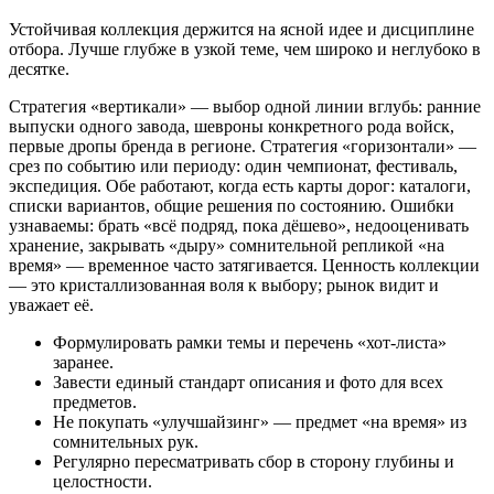
Устойчивая коллекция держится на ясной идее и дисциплине
отбора. Лучше глубже в узкой теме, чем широко и неглубоко в
десятке.
Стратегия «вертикали» — выбор одной линии вглубь: ранние
выпуски одного завода, шевроны конкретного рода войск,
первые дропы бренда в регионе. Стратегия «горизонтали» —
срез по событию или периоду: один чемпионат, фестиваль,
экспедиция. Обе работают, когда есть карты дорог: каталоги,
списки вариантов, общие решения по состоянию. Ошибки
узнаваемы: брать «всё подряд, пока дёшево», недооценивать
хранение, закрывать «дыру» сомнительной репликой «на
время» — временное часто затягивается. Ценность коллекции
— это кристаллизованная воля к выбору; рынок видит и
уважает её.
Формулировать рамки темы и перечень «хот-листа»
заранее.
Завести единый стандарт описания и фото для всех
предметов.
Не покупать «улучшайзинг» — предмет «на время» из
сомнительных рук.
Регулярно пересматривать сбор в сторону глубины и
целостности.