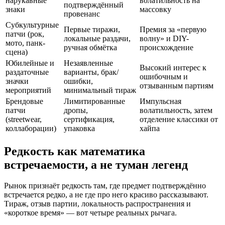
нарукавные
волатильность на
подтверждённый
знаки
массовку
провенанс
Субкультурные
Первые тиражи,
Премия за «первую
патчи (рок,
локальные раздачи,
волну» и DIY-
мото, панк-
ручная обмётка
происхождение
сцена)
Юбилейные и
Незаявленные
Высокий интерес к
раздаточные
варианты, брак/
ошибочным и
значки
ошибки,
отзыванным партиям
мероприятий
минимальный тираж
Брендовые
Лимитированные
Импульсная
патчи
дропы,
волатильность, затем
(streetwear,
сертификация,
отделение классики от
коллаборации)
упаковка
хайпа
Редкость как математика
встречаемости, а не туман легенд
Рынок признаёт редкость там, где предмет подтверждённо
встречается редко, а не где про него красиво рассказывают.
Тираж, отзыв партии, локальность распространения и
«короткое время» — вот четыре реальных рычага.