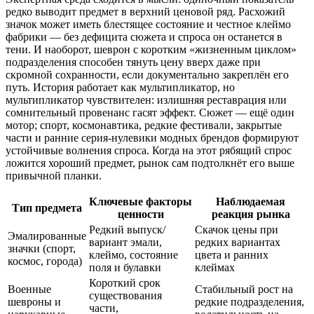
редко выводит предмет в верхний ценовой ряд. Расхожий
значок может иметь блестящее состояние и честное клеймо
фабрики — без дефицита сюжета и спроса он останется в
тени. И наоборот, шеврон с коротким «жизненным циклом»
подразделения способен тянуть цену вверх даже при
скромной сохранности, если документально закреплён его
путь. История работает как мультипликатор, но
мультипликатор чувствителен: излишняя реставрация или
сомнительный провенанс гасят эффект. Сюжет — ещё один
мотор; спорт, космонавтика, редкие фестивали, закрытые
части и ранние серия-нулевики модных брендов формируют
устойчивые волнения спроса. Когда на этот рябящий спрос
ложится хороший предмет, рынок сам подтолкнёт его выше
привычной планки.
Ключевые факторы
Наблюдаемая
Тип предмета
ценности
реакция рынка
Редкий выпуск/
Скачок цены при
Эмалированные
вариант эмали,
редких вариантах
значки (спорт,
клеймо, состояние
цвета и ранних
космос, города)
поля и булавки
клеймах
Короткий срок
Военные
Стабильный рост на
существования
шевроны и
редкие подразделения,
части,