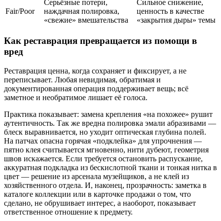
Серьёзные потери,
Сильное снижение,
Fair/Poor
наждачная полировка,
ценность в качестве
«свежие» вмешательства
«закрытия дыры» темы
Как реставрация превращается из помощи в
вред
Реставрация ценна, когда сохраняет и фиксирует, а не
переписывает. Любая невидимая, обратимая и
документированная операция поддерживает вещь; всё
заметное и необратимое лишает её голоса.
Практика показывает: замена крепления «на похожее» рушит
аутентичность. Так же вредна полировка эмали абразивами —
блеск выравнивается, но уходит оптическая глубина полей.
На патчах опасна горячая «подклейка» для упрочнения —
пятно клея считывается мгновенно, нити дубеют, геометрия
швов искажается. Если требуется остановить распускание,
аккуратная подкладка из бескислотной ткани и тонкая нитка в
цвет — решение из арсенала музейщиков, а не клей из
хозяйственного отдела. И, наконец, прозрачность: заметка в
каталоге коллекции или в карточке продажи о том, что
сделано, не обрушивает интерес, а наоборот, показывает
ответственное отношение к предмету.