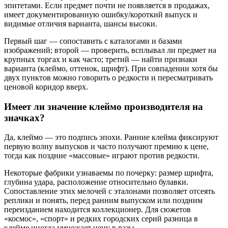
эпитетами. Если предмет почти не появляется в продажах,
имеет документированную ошибку/короткий выпуск и
видимые отличия варианта, шансы высоки.
Первый шаг — сопоставить с каталогами и базами
изображений; второй — проверить, всплывал ли предмет на
крупных торгах и как часто; третий — найти признаки
варианта (клеймо, оттенок, шрифт). При совпадении хотя бы
двух пунктов можно говорить о редкости и пересматривать
ценовой коридор вверх.
Имеет ли значение клеймо производителя на
значках?
Да, клеймо — это подпись эпохи. Ранние клейма фиксируют
первую волну выпусков и часто получают премию к цене,
тогда как поздние «массовые» играют против редкости.
Некоторые фабрики узнаваемы по почерку: размер шрифта,
глубина удара, расположение относительно булавки.
Сопоставление этих мелочей с эталонами позволяет отсеять
реплики и понять, перед ранним выпуском или поздним
переизданием находится коллекционер. Для сюжетов
«космос», «спорт» и редких городских серий разница в
клейме иногда умножает цену в разы.