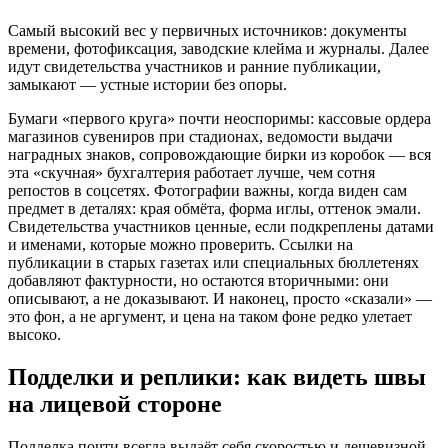
Самый высокий вес у первичных источников: документы
времени, фотофиксация, заводские клейма и журналы. Далее
идут свидетельства участников и ранние публикации,
замыкают — устные истории без опоры.
Бумаги «первого круга» почти неоспоримы: кассовые ордера
магазинов сувениров при стадионах, ведомости выдачи
наградных знаков, сопровождающие бирки из коробок — вся
эта «скучная» бухгалтерия работает лучше, чем сотня
репостов в соцсетях. Фотографии важны, когда виден сам
предмет в деталях: края обмёта, форма иглы, оттенок эмали.
Свидетельства участников ценные, если подкреплены датами
и именами, которые можно проверить. Ссылки на
публикации в старых газетах или специальных бюллетенях
добавляют фактурности, но остаются вторичными: они
описывают, а не доказывают. И наконец, просто «сказали» —
это фон, а не аргумент, и цена на таком фоне редко улетает
высоко.
Подделки и реплики: как видеть швы
на лицевой стороне
Подделка почти всегда выдаёт себя скоростью и дешевизной