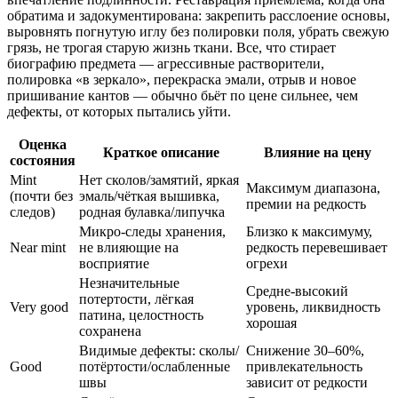
обратима и задокументирована: закрепить расслоение основы,
выровнять погнутую иглу без полировки поля, убрать свежую
грязь, не трогая старую жизнь ткани. Все, что стирает
биографию предмета — агрессивные растворители,
полировка «в зеркало», перекраска эмали, отрыв и новое
пришивание кантов — обычно бьёт по цене сильнее, чем
дефекты, от которых пытались уйти.
Оценка
Краткое описание
Влияние на цену
состояния
Mint
Нет сколов/замятий, яркая
Максимум диапазона,
(почти без
эмаль/чёткая вышивка,
премии на редкость
следов)
родная булавка/липучка
Микро‑следы хранения,
Близко к максимуму,
Near mint
не влияющие на
редкость перевешивает
восприятие
огрехи
Незначительные
Средне-высокий
потертости, лёгкая
Very good
уровень, ликвидность
патина, целостность
хорошая
сохранена
Видимые дефекты: сколы/
Снижение 30–60%,
Good
потёртости/ослабленные
привлекательность
швы
зависит от редкости