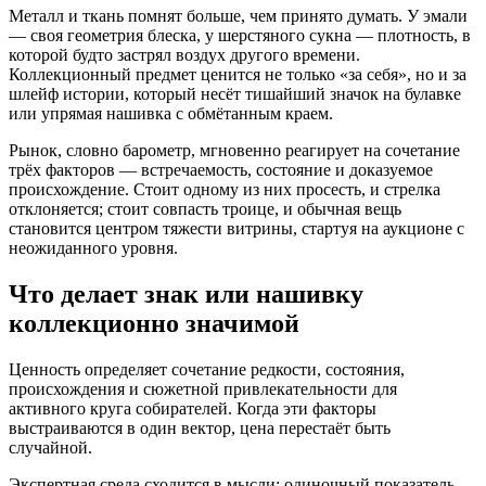
Металл и ткань помнят больше, чем принято думать. У эмали
— своя геометрия блеска, у шерстяного сукна — плотность, в
которой будто застрял воздух другого времени.
Коллекционный предмет ценится не только «за себя», но и за
шлейф истории, который несёт тишайший значок на булавке
или упрямая нашивка с обмётанным краем.
Рынок, словно барометр, мгновенно реагирует на сочетание
трёх факторов — встречаемость, состояние и доказуемое
происхождение. Стоит одному из них просесть, и стрелка
отклоняется; стоит совпасть троице, и обычная вещь
становится центром тяжести витрины, стартуя на аукционе с
неожиданного уровня.
Что делает знак или нашивку
коллекционно значимой
Ценность определяет сочетание редкости, состояния,
происхождения и сюжетной привлекательности для
активного круга собирателей. Когда эти факторы
выстраиваются в один вектор, цена перестаёт быть
случайной.
Экспертная среда сходится в мысли: одиночный показатель