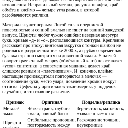
исполнения. Неправильный металл, рисунок шрифта, край
обмёта и клеймо — четыре угла рамки, в которой
разоблачаются реплики.
Материал звучит первым. Литой сплав с зернистой
поверхностью и сонной эмалью не тянет на ранний заводской
выпуск. Шрифты любят чужие ошибки: неверная апертура
букв, кривые «д» и «о», расползающиеся контуры. Крепление
расскажет про эпоху: винтовая закрутка с тонкой шайбой не
родилась в раздаточном значке 2000‑х, а грубая современная
булавка странно смотрится на довоенной эмали. У патчей
говорят края: старый мерроу (обмётанный кант) не оставляет
«усов» синтетики, а современная машинка делает край
слишком ровным и «пластиковым». И, конечно, клеймо:
настоящие производители повторяются в мелочах —
соотношение букв, место удара, поведение кромки вокруг
оттиска. Дефекты у оригиналов закономерны, у подделок —
случайны, и это главное различие.
Признак
Оригинал
Подделка/реплика
Металл/
Чёткая грань, глубина
Зернистость, матовость,
эмаль
эмали, ровный блеск
«заваленные» края
Стабильные пропорции,
Расхождение толщин,
Шрифт и
повторяемость между
неуверенные
графика