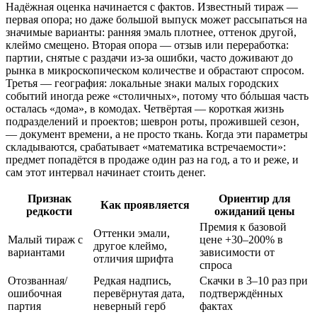
Надёжная оценка начинается с фактов. Известный тираж —
первая опора; но даже большой выпуск может рассыпаться на
значимые варианты: ранняя эмаль плотнее, оттенок другой,
клеймо смещено. Вторая опора — отзыв или переработка:
партии, снятые с раздачи из‑за ошибки, часто доживают до
рынка в микроскопическом количестве и обрастают спросом.
Третья — география: локальные знаки малых городских
событий иногда реже «столичных», потому что бóльшая часть
осталась «дома», в комодах. Четвёртая — короткая жизнь
подразделений и проектов; шеврон роты, прожившей сезон,
— документ времени, а не просто ткань. Когда эти параметры
складываются, срабатывает «математика встречаемости»:
предмет попадётся в продаже один раз на год, а то и реже, и
сам этот интервал начинает стоить денег.
Признак
Ориентир для
Как проявляется
редкости
ожиданий цены
Премия к базовой
Оттенки эмали,
Малый тираж с
цене +30–200% в
другое клеймо,
вариантами
зависимости от
отличия шрифта
спроса
Отозванная/
Редкая надпись,
Скачки в 3–10 раз при
ошибочная
перевёрнутая дата,
подтверждённых
партия
неверный герб
фактах