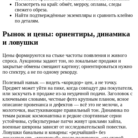
Посмотреть на край: обмёт, мерроу, оплавы, следы
свежего обреза.
Найти подтверждённые экземпляры и сравнить клеймо
по деталям.
Рынок и цены: ориентиры, динамика
и ловушки
Цены формируются на стыке частоты появления и живого
спроса. Аукционы задают тон, но локальные продажи и
закрытые обмены смещают картину; ориентироваться нужно
по спектру, а не по одному рекорду.
Полезный навык — видеть «коридор» цен, а не точку.
Предмет может уйти на пике, когда совпадут два покупателя,
или заскучать в продаже из‑за неудачной подачи. Заголовок с
ключевыми словами, честные фото крупным планом, ясное
описание провенанса и дефектов — всё это не мелочи, а
молоточки, выстукивающие правильный тон. Динамика по
темам разная: космонавтика и редкие спортивные серии
устойчивы, субкультурные патчи живут циклами хайпа,
военные шевроны зависят от исследовательской повестки.
Ловушки банальны и коварны: «редчайший» без
доказательств, «минтовый» после полировки, «из старой